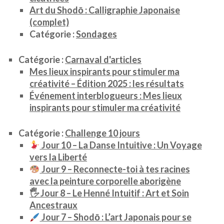
Art du Shodō : Calligraphie Japonaise
(complet)
Catégorie :
Sondages
Catégorie :
Carnaval d'articles
Mes lieux inspirants pour stimuler ma
créativité – Édition 2025 : les résultats
Événement interblogueurs : Mes lieux
inspirants pour stimuler ma créativité
Catégorie :
Challenge 10 jours
Jour 10 – La Danse Intuitive : Un Voyage
vers la Liberté
Jour 9 – Reconnecte-toi à tes racines
avec la peinture corporelle aborigène
🖐️ Jour 8 – Le Henné Intuitif : Art et Soin
Ancestraux
Jour 7 – Shodō : L’art Japonais pour se