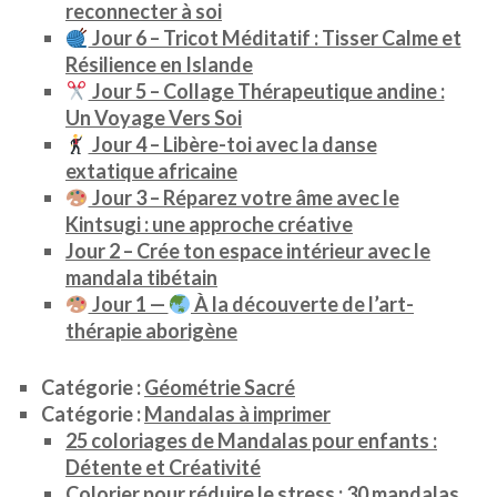
reconnecter à soi
Jour 6 – Tricot Méditatif : Tisser Calme et
Résilience en Islande
Jour 5 – Collage Thérapeutique andine :
Un Voyage Vers Soi
Jour 4 – Libère-toi avec la danse
extatique africaine
Jour 3 – Réparez votre âme avec le
Kintsugi : une approche créative
Jour 2 – Crée ton espace intérieur avec le
mandala tibétain
Jour 1 —
À la découverte de l’art-
thérapie aborigène
Catégorie :
Géométrie Sacré
Catégorie :
Mandalas à imprimer
25 coloriages de Mandalas pour enfants :
Détente et Créativité
Colorier pour réduire le stress : 30 mandalas