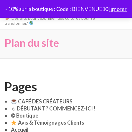
Aller
Globetherapie
- 10% sur la boutique : Code : BIENVENUE10
Ignorer
au
contenu
"Des arts pour t’exprimer, des cultures pour te
transformer."
(Pressez
Entrée)
Plan du site
Pages
CAFÉ DES CRÉATEURS
☼ DÉBUTANT ? COMMENCEZ-ICI !
❂ Boutique
Avis & Témoignages Clients
Accueil