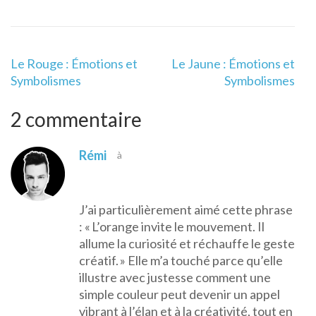
Navigation
Le Rouge : Émotions et
Le Jaune : Émotions et
de
Symbolismes
Symbolismes
l’article
2 commentaire
Rémi
à
J’ai particulièrement aimé cette phrase
: « L’orange invite le mouvement. Il
allume la curiosité et réchauffe le geste
créatif. » Elle m’a touché parce qu’elle
illustre avec justesse comment une
simple couleur peut devenir un appel
vibrant à l’élan et à la créativité, tout en