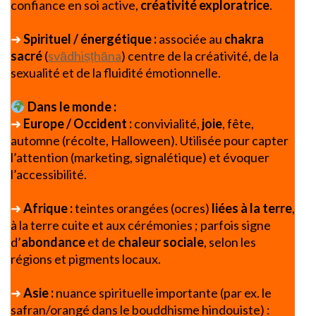
confiance en soi active,
créativité exploratrice
.
➜
Spirituel / énergétique :
associée au
chakra
sacré
(
svādhiṣṭhāna
) centre de la créativité, de la
sexualité et de la fluidité émotionnelle.
Dans le monde :
➜
Europe / Occident :
convivialité,
joie
, fête,
automne (récolte, Halloween). Utilisée pour capter
l’attention (marketing, signalétique) et évoquer
l’accessibilité.
➜
Afrique :
teintes orangées (ocres)
liées à la terre
,
à la terre cuite et aux cérémonies ; parfois signe
d’
abondance
et de
chaleur sociale
, selon les
régions et pigments locaux.
➜
Asie :
nuance spirituelle importante (par ex. le
safran/orangé dans le bouddhisme hindouiste) :