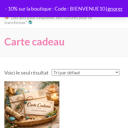
Aller
Globetherapie
- 10% sur la boutique : Code : BIENVENUE10
Ignorer
au
contenu
"Des arts pour t’exprimer, des cultures pour te
transformer."
(Pressez
Entrée)
Carte cadeau
Voici le seul résultat