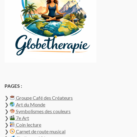
du
produit
PAGES :
❯
Groupe Café des Créateurs
❯
Art du Monde
❯
Symbolismes des couleurs
❯
7e Art
❯
Coin lecture
❯
Carnet de route musical