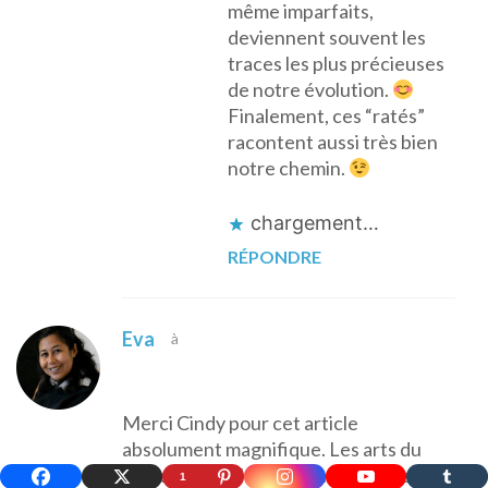
même imparfaits,
deviennent souvent les
traces les plus précieuses
de notre évolution.
Finalement, ces “ratés”
racontent aussi très bien
notre chemin.
chargement…
RÉPONDRE
Eva
à
Merci Cindy pour cet article
absolument magnifique. Les arts du
monde ont tellement à nous apprendre
1