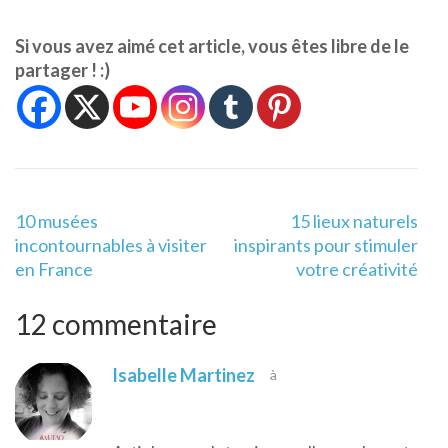
Si vous avez aimé cet article, vous êtes libre de le
partager ! :)
Navigation
10 musées
15 lieux naturels
de
incontournables à visiter
inspirants pour stimuler
l’article
en France
votre créativité
12 commentaire
Isabelle Martinez
à