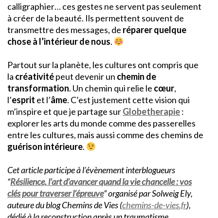
calligraphier… ces gestes ne servent pas seulement
à créer de la beauté. Ils permettent souvent de
transmettre des messages, de
réparer quelque
chose à l’intérieur de nous
.
Partout sur la planète, les cultures ont compris que
la
créativité
peut devenir un
chemin de
transformation
. Un chemin qui relie le
cœur
,
l’
esprit
et l’
âme
. C’est justement cette vision qui
m’inspire et que je partage sur
Globetherapie
:
explorer les arts du monde comme des passerelles
entre les cultures, mais aussi comme des chemins de
guérison intérieure
.
Cet article participe à l’évènement interblogueurs
“
Résilience, l’art d’avancer quand la vie chancelle : vos
clés pour traverser l’épreuve
” organisé par
Solweig Ely,
auteure du blog
Chemins de Vies
(
chemins-de-vies.fr
),
dédié à la reconstruction après un traumatisme.