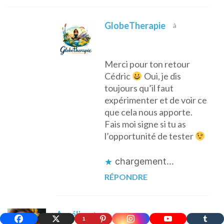
GlobeTherapie
à
Merci pour ton retour
Cédric
Oui, je dis
toujours qu’il faut
expérimenter et de voir ce
que cela nous apporte.
Fais moi signe si tu as
l’opportunité de tester
chargement…
RÉPONDRE
Aurélie
à
1