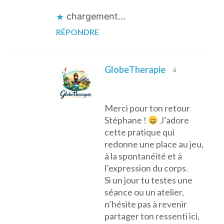
chargement…
RÉPONDRE
GlobeTherapie
à
Merci pour ton retour
Stéphane !
J’adore
cette pratique qui
redonne une place au jeu,
à la spontanéité et à
l’expression du corps.
Si un jour tu testes une
séance ou un atelier,
n’hésite pas à revenir
partager ton ressenti ici,