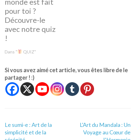
monde est fait
pour toi ?
Découvre-le
avec notre quiz
!
Dans "
QUIZ"
Si vous avez aimé cet article, vous êtes libre de le
partager ! :)
Navigation
Le sumi-e : Art de la
L’Art du Mandala : Un
de
simplicité et de la
Voyage au Cœur de
l’article
sérénité
l’Harmonie