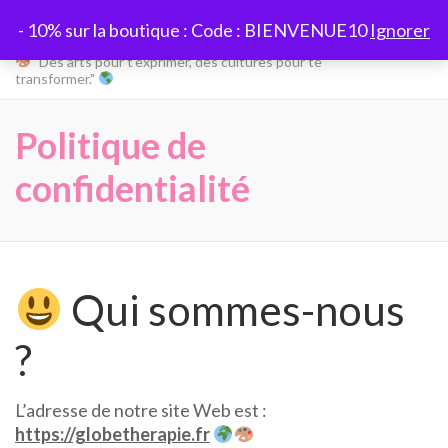
Aller
Globetherapie
- 10% sur la boutique : Code : BIENVENUE10
Ignorer
au
contenu
"Des arts pour t’exprimer, des cultures pour te
transformer."
(Pressez
Entrée)
Politique de
confidentialité
Qui sommes-nous
?
L’adresse de notre site Web est :
https://globetherapie.fr