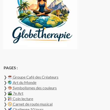
PAGES :
❯
Groupe Café des Créateurs
❯
Art du Monde
❯
Symbolismes des couleurs
❯
7e Art
❯
Coin lecture
❯
Carnet de route musical
❯
Challenge 10 jours