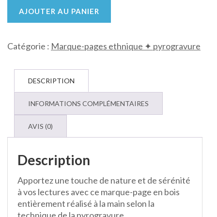
quantité
de
AJOUTER AU PANIER
Marque
page
Catégorie :
Marque-pages ethnique ✦ pyrogravure
ethnique
46
-
«
DESCRIPTION
Lotus
Émeraude
INFORMATIONS COMPLÉMENTAIRES
»
AVIS (0)
Description
Apportez une touche de nature et de sérénité
à vos lectures avec ce marque-page en bois
entièrement réalisé à la main selon la
technique de la pyrogravure.