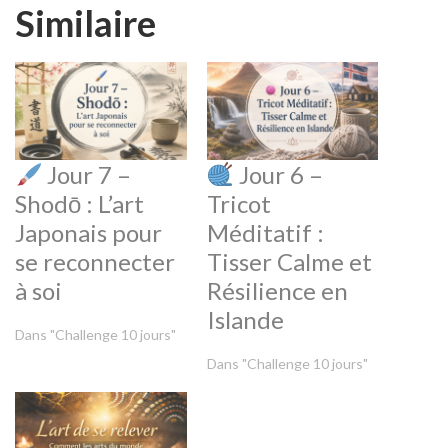
Similaire
Jour 7 –
Jour 6 –
Shodō : L’art
Tricot
Japonais pour
Méditatif :
se reconnecter
Tisser Calme et
à soi
Résilience en
Islande
Dans "Challenge 10 jours"
Dans "Challenge 10 jours"