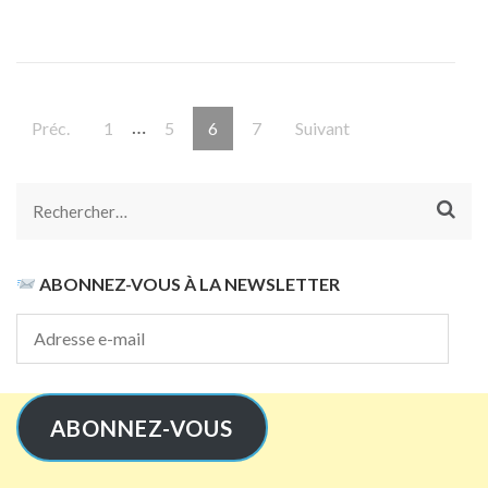
Pagination
…
Page
Page
Page
Page
Préc.
1
5
6
7
Suivant
des
publications
Rechercher :
ABONNEZ-VOUS À LA NEWSLETTER
Adresse
e-
mail
ABONNEZ-VOUS