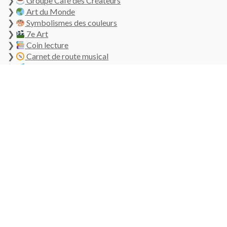
❯
Groupe Café des Créateurs
❯
Art du Monde
❯
Symbolismes des couleurs
❯
7e Art
❯
Coin lecture
❯
Carnet de route musical
❯
Challenge 10 jours
SERVICE CLIENT
❯
Mon compte
❯
Mon panier
❯
messages@globetherapie.fr
INFORMATIONS LÉGALES
❯
Plan du site
❯
Politique de confidentialité