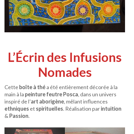
L’Écrin des Infusions
Nomades
Cette
boîte à thé
a été entièrement décorée à la
main à la
peinture feutre Posca
, dans un univers
inspiré de l’
art aborigène
, mêlant influences
ethniques
et
spirituelles
. Réalisation par
intuition
&
Passion
.