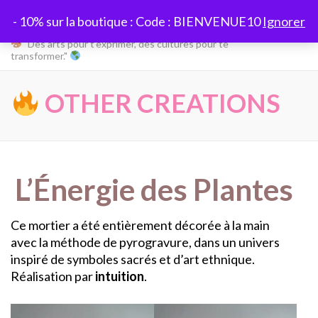
Aller
Globetherapie
- 10% sur la boutique : Code : BIENVENUE10
Ignorer
au
contenu
"Des arts pour t’exprimer, des cultures pour te
transformer."
(Pressez
Entrée)
OTHER CREATIONS
L’Énergie des Plantes
Ce mortier a été entièrement décorée à la main
avec la méthode de pyrogravure, dans un univers
inspiré de symboles sacrés et d’art ethnique.
Réalisation par
intuition
.