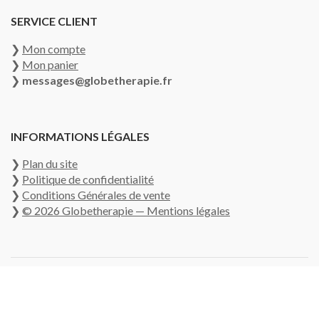
SERVICE CLIENT
❯
Mon compte
❯
Mon panier
❯
messages@globetherapie.fr
INFORMATIONS LÉGALES
❯
Plan du site
❯
Politique de confidentialité
❯
Conditions Générales de vente
❯
© 2026 Globetherapie — Mentions légales
© COPYRIGHT 2026
GLOBETHERAPIE
. PRESCHOOL AND KINDERGARTEN |
DÉVELOPPÉ PAR
RARA THEME
. PROPULSÉ PAR
WORDPRESS.
POLITIQUE DE CONFIDENTIALITÉ