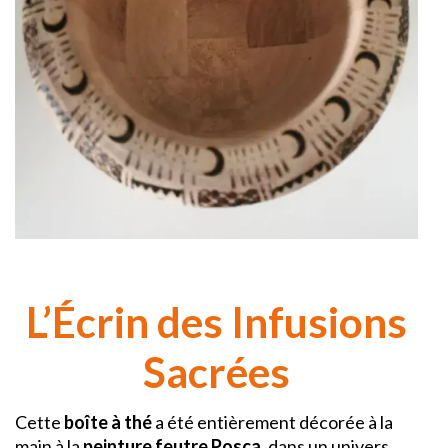
L’Écrin des Infusions
Sacrées
Cette
boîte à thé
a été entièrement décorée à la
main à la
peinture feutre Posca
, dans un univers