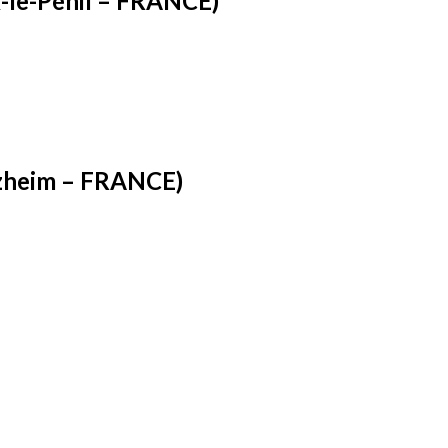
x-le-Pénil – FRANCE)
ltzheim – FRANCE)