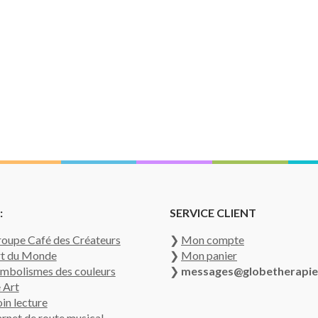
:
SERVICE CLIENT
oupe Café des Créateurs
❯
Mon compte
t du Monde
❯
Mon panier
mbolismes des couleurs
❯
messages@globetherapie
 Art
in lecture
rnet de route musical