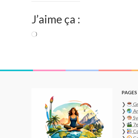
J’aime ça :
Chargement…
PAGES 
❯
Gr
❯
Ar
❯
Sy
❯
7e
❯
Co
❯
Ca