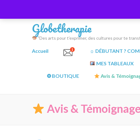
Aller
messages@globetherapie.fr
au
contenu
Globetherapie
(Pressez
Entrée)
"Des arts pour t’exprimer, des cultures pour te trans
Accueil
☼ DÉBUTANT ? COMM
MES TABLEAUX
❂ BOUTIQUE
Avis & Témoignag
Avis & Témoignage